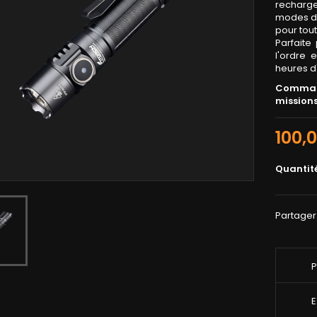
recharg
modes d'
pour tout
Parfaite
l'ordre 
heures d
Command
missions
100,
Quantit
Partager
P
E