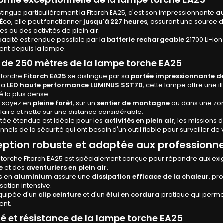
stingue particulièrement la Fitorch EA25, c'est son impressionnante
a
co, elle peut fonctionner
jusqu'à 227 heures
, assurant une source d
s ou des activités de plein air.
acité est rendue possible par la
batterie rechargeable
21700 Li-io
ent depuis la lampe.
 de 250 mètres de la lampe torche EA25
 torche
Fitorch EA25
se distingue par sa
portée impressionnante d
sa
LED haute performance LUMINUS SST70
, cette lampe offre une 
té la plus dense.
 soyez en
pleine forêt
, sur un
sentier de montagne
ou dans une z
é claire et nette sur une distance considérable.
tée étendue est idéale pour les
activités en plein air
, les missions 
nnels de la sécurité qui ont besoin d'un outil fiable pour surveiller de
ption robuste et adaptée aux pr
ofessionne
 torche Fitorch EA25 est spécialement conçue pour répondre aux ex
e
et des
aventuriers en plein air
.
s en
aluminium
assure une
dissipation efficace de la chaleur
, pr
isation intensive.
équipée d'un
clip ceinture
et d'un
étui en cordura
pratique qui permet
ent.
ité et résistance de la lampe torche EA25