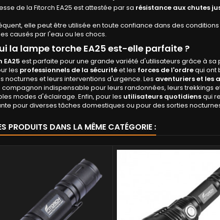
esse de la Fitorch EA25 est attestée par sa
résistance aux chutes ju
quent, elle peut être utilisée en toute confiance dans des conditions
 causés par l'eau ou les chocs.
ui la lampe torche EA25 est-elle parfaite ?
h EA25
est parfaite pour une grande variété d'utilisateurs grâce à sa 
ur les
professionnels de la sécurité
et les
forces de l'ordre
qui ont 
es nocturnes et leurs interventions d'urgence. Les
aventuriers et les 
 compagnon indispensable pour leurs randonnées, leurs trekkings et
ples modes d'éclairage. Enfin, pour les
utilisateurs quotidiens
qui r
te pour diverses tâches domestiques ou pour des sorties nocturnes,
ES PRODUITS DANS LA MÊME CATÉGORIE :