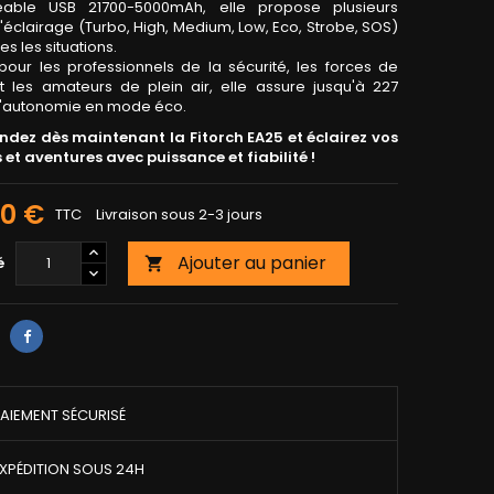
eable USB 21700-5000mAh, elle propose plusieurs
éclairage (Turbo, High, Medium, Low, Eco, Strobe, SOS)
es les situations.
 pour les professionnels de la sécurité, les forces de
et les amateurs de plein air, elle assure jusqu'à 227
'autonomie en mode éco.
ez dès maintenant la Fitorch EA25 et éclairez vos
 et aventures avec puissance et fiabilité !
00 €
TTC
Livraison sous 2-3 jours
Ajouter au panier
é

AIEMENT SÉCURISÉ
XPÉDITION SOUS 24H