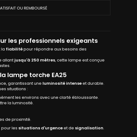
ATISFAIT OU REMBOURSÉ
ur les p
rofessionnels
exigeants
 la
fiabilité
pour répondre aux besoins des
 allant
jusqu'à 250
mètres
, cette lampe est conçue
astes.
la lampe torche EA25
nce, garantissant une
luminosité intense
et durable.
s situations :
nément les environs avec une clarté éblouissante.
e la luminosité.
es de proximité.
 pour les
situations d'urgence
et de
signalisation
.