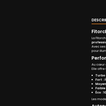
DESCRI
Fitor
La Fitorc
professi
Avec ses
pour illu
Perfo
Au cœur d
Elle offr
Turbo 
Fort :
Moyen 
Faible 
Éco :
1
Les mod
Autono