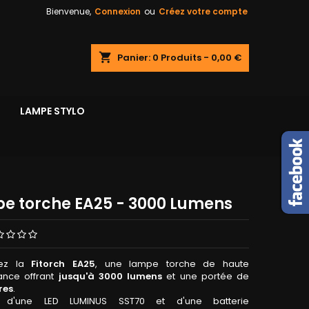
Bienvenue,
Connexion
ou
Créez votre compte
shopping_cart
Panier:
0
Produits - 0,00 €
LAMPE STYLO
e torche EA25 - 3000 Lumens
rez la
Fitorch EA25
, une lampe torche de haute
ance offrant
jusqu'à 3000 lumens
et une portée de
res
.
e d'une LED LUMINUS SST70 et d'une batterie