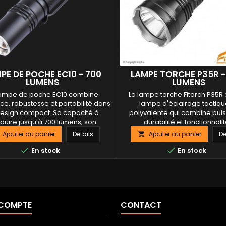
PE DE POCHE EC10 - 700
LAMPE TORCHE P35R -
LUMENS
LUMENS
lampe de poche EC10 combine
La lampe torche Fitorch P35R 
ce, robustesse et portabilité dans
lampe d'éclairage tactiqu
design compact. Sa capacité à
polyvalente qui combine pui
duire jusqu’à 700 lumens, son
durabilité et fonctionnali
me intelligent de contrôle de la
avancées.Avec une portée de 
Ajouter au panier
Détails
Ajouter au panier
Dé

ture, ainsi que sa résistance aux
de 980 mètres, une auton
ts, en font un outil indispensable
impressionnante de 260 heures


En stock
En stock
e variété de situations. Que vous
conception robuste, elle est id
n professionnel de la sécurité, un
une variété d'utilisations profes
amateur de...
et personnelles. Que vous soy
 COMPTE
CONTACT