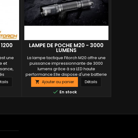
 1200
LAMPE DE POCHE M20 - 3000
LAMPE
LUMENS
est une
La lampe tactique Fitorch M20 offre une
En conclus
e et
puissance impressionnante de 3000
disti
ssance,
lumens grâce à sa LED haute
sa puissan
tés
performance.Elle dispose d'une batterie
Que vous s
faisceau
rechargeable 18650 et d'un indicateur de
plein air, u
tails
Ajouter au panier
Détails
Ajo


omie
batterie intuitif (vert pour chargé, orange
ou que vous
, et une
pour la charge en cours, rouge pour
lampe f

En stock
éale pour
batterie faible).Son boîtier en alliage
quotidienne,
sionnelles
d'aluminium avec revêtement militaire
Sa capa
ez un...
offre une...