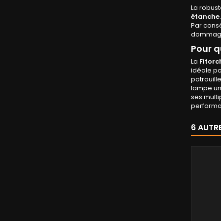
La robust
étanche
.
Par consé
dommages
Pour q
La
Fitorc
idéale po
patrouill
lampe un
ses multi
performan
6 AUTR