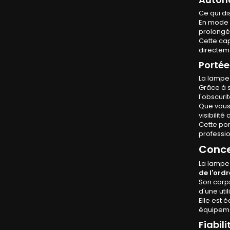
Ce qui di
En mode É
prolongée
Cette cap
directem
Portée
La lampe
Grâce à 
l'obscuri
Que vous
visibilit
Cette por
professio
Conce
La lampe
de l'ordr
Son corp
d'une util
Elle est 
équipem
Fiabil