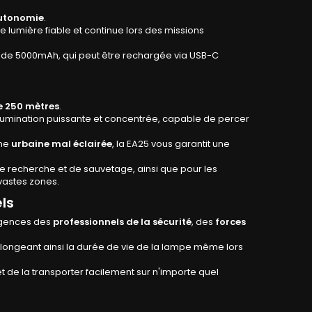
utonomie
.
e lumière fiable et continue lors des missions
n de 5000mAh, qui peut être rechargée via USB-C
e 250 mètres
.
illumination puissante et concentrée, capable de percer
one
urbaine mal éclairée
, la EA25 vous garantit une
de recherche et de sauvetage, ainsi que pour les
 vastes zones.
ls
igences des
professionnels de la sécurité
, des
forces
olongeant ainsi la durée de vie de la lampe même lors
 de la transporter facilement sur n'importe quel