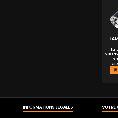
LAM
La 
puissan
un 
pro
systè

tempéra
élémen
pour un
soyez u
INFORMATIONS LÉGALES
VOTRE