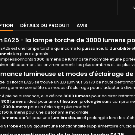
S
PTION
DÉTAILS DU PRODUIT
AVIS
ch EA25 - la lampe torche de 3000 lumens po
h EA25 est une lampe torche qui incarne la
puissance
, la
durabilité
et
onnels
les plus exigeants.
 impressionnants
3000 lumens
de luminosité maximale et une portée
miner efficacement les environnements les plus sombres et les plus v
rmance lumineuse et modes d'éclairage de 
e la Fitorch EA25 se trouve un LED Luminus SST70 de haute performa
e une gamme complète de modes d'éclairage pour s'adapter à diverse
:
À pleine puissance, elle délivre
3000 lumens
pour éclairer instanta
À
800 lumens
, idéal pour une
utilisation prolongée
sans compromettr
:
300 lumens
pour un éclairage plus modéré.
:
150 lumens
pour une
autonomie
maximale.
0 lumens
, parfait pour une
lumière douce
et prolongée lors des tâch
es
Strobe
et
SOS
ajoutent une fonctionnalité supplémentaire cruciale
mie exceptionnelle de la lampe torche EA25