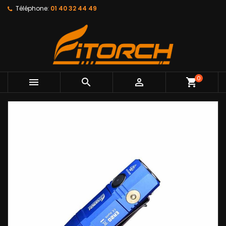
Téléphone:
01 40 32 44 49
0



shopping_cart