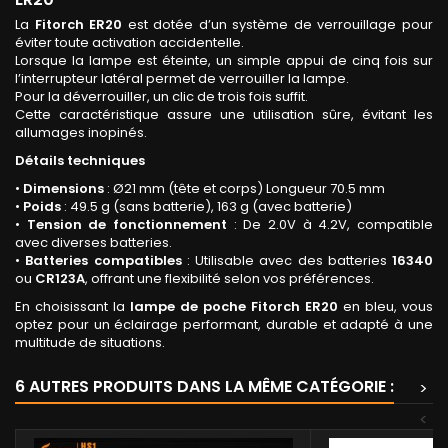
La
Fitorch ER20
est dotée d’un système de verrouillage pour
éviter toute activation accidentelle.
Lorsque la lampe est éteinte, un simple appui de cinq fois sur
l’interrupteur latéral permet de verrouiller la lampe.
Pour la déverrouiller, un clic de trois fois suffit.
Cette caractéristique assure une utilisation sûre, évitant les
allumages inopinés.
Détails techniques
•
Dimensions
: Ø21 mm (tête et corps) Longueur 70.5 mm
•
Poids
: 49.5 g (sans batterie), 163 g (avec batterie)
•
Tension de fonctionnement
: De 2.0V à 4.2V, compatible
avec diverses batteries.
•
Batteries compatibles
: Utilisable avec des batteries
16340
ou
CR123A
, offrant une flexibilité selon vos préférences.
En choisissant la
lampe de poche Fitorch ER20
en bleu, vous
optez pour un éclairage performant, durable et adapté à une
multitude de situations.
6 AUTRES PRODUITS DANS LA MÊME CATÉGORIE :
>
<