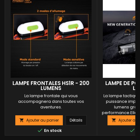
LAMPE FRONTALES HS1R - 200
LAMPE DE PO
LUMENS
LU
La lampe frontale qui vous
La lampe tactique
accompagnera dans toutes vos
puissance impre
aventures.
lumens grâce
performance.Elle d
rechargeable 18650
Ajouter au panier
Détails
Ajouter au 


batterie intuitif (
pour la charge e


En stock
En
batterie faible).