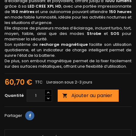
d’éclairage puissant et polyvalent, offrant jusqu’à
1000 lumens
grâce à sa
LED CREE XPL HD
, avec une portée impressionnante
de
150 mètres
et une autonomie pouvant atteindre
150 heures
en mode faible luminosité, idéale pour les activités nocturnes et
les situations d’urgence.
Elle dispose de plusieurs modes d’éclairage, incluant turbo, fort,
moyen, faible, ainsi que des modes
Strobe
et
SOS
pour
maximiser la sécurité.
Son système de
recharge magnétique
facilite son utilisation
quotidienne, et un indicateur de charge intelligent permet de
suivre l’état de la batterie.
De plus, son embout magnétique permet de la fixer facilement
sur des surfaces métalliques, offrant une flexibilité d’utilisation.
60,70 €
TTC
Livraison sous 2-3 jours
Ajouter au panier
Quantité

Partager