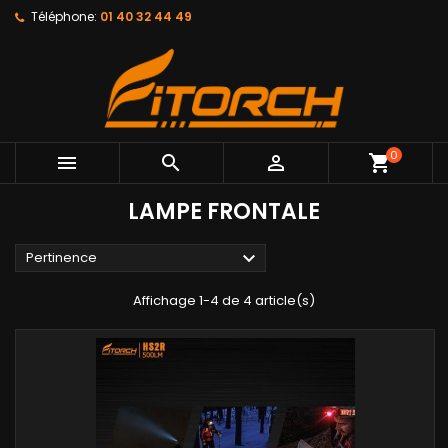
Téléphone:
01 40 32 44 49
0



shopping_cart
LAMPE FRONTALE

Pertinence
Affichage 1-4 de 4 article(s)