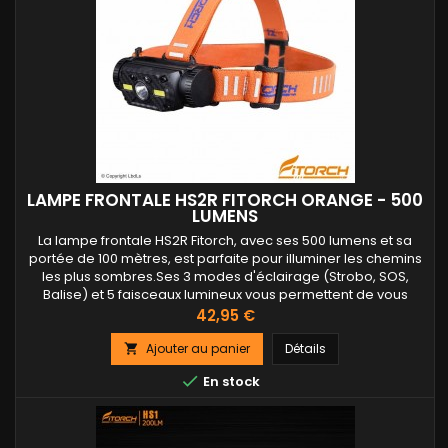
LAMPE FRONTALE HS2R FITORCH ORANGE - 500
LUMENS
La lampe frontale HS2R Fitorch, avec ses 500 lumens et sa
portée de 100 mètres, est parfaite pour illuminer les chemins
les plus sombres.Ses 3 modes d'éclairage (Strobo, SOS,
Balise) et 5 faisceaux lumineux vous permettent de vous
adapter à toutes les situations. Conçue pour le confort, elle
Prix
42,95 €
possède un bandeau réglable et un boîtier incliné pour un...
Ajouter au panier
Détails


En stock