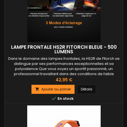
LAMPE FRONTALE HS2R FITORCH BLEUE - 500
LUMENS
Dans le domaine des lampes frontales, la HS2R de Fitorch se
distingue par ses performances exceptionnelles et sa
polyvalence.Que vous soyez un sportif passionné, un
professionnel travaillant dans des conditions de faible
luminosité, ou simplement un amateur de plein air, cette
Prix
42,95 €
lampe frontale répondra à tous vos besoins.Avec une
puissance lumineuse de 500...
Ajouter au panier
Détails


En stock