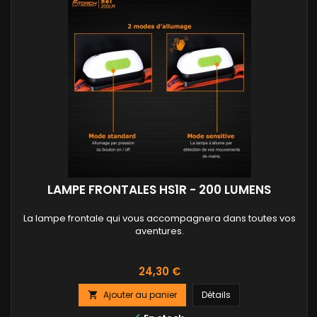
LAMPE FRONTALES HS1R - 200 LUMENS
La lampe frontale qui vous accompagnera dans toutes vos
aventures.
Prix
24,30 €
Ajouter au panier
Détails
