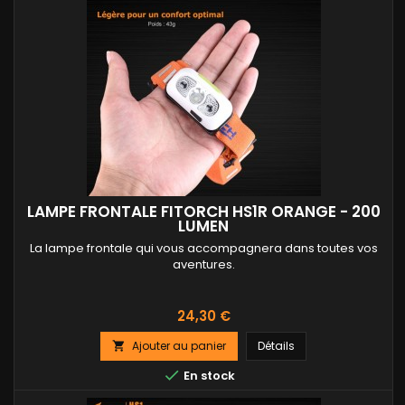
LAMPE FRONTALE FITORCH HS1R ORANGE - 200
LUMEN
La lampe frontale qui vous accompagnera dans toutes vos
aventures.
Prix
24,30 €
Ajouter au panier
Détails


En stock