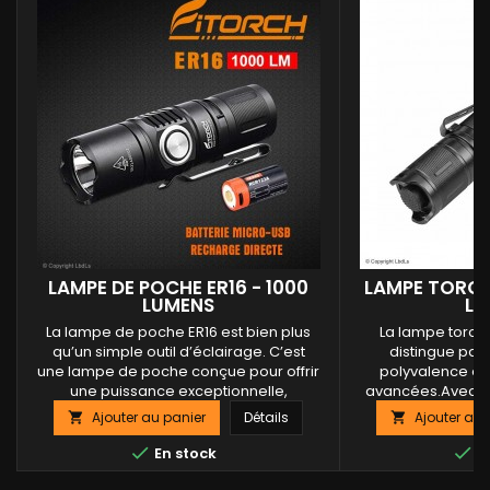
LAMPE DE POCHE ER16 - 1000
LAMPE TORCH
LUMENS
LU
La lampe de poche ER16 est bien plus
La lampe torche
qu’un simple outil d’éclairage. C’est
distingue par
une lampe de poche conçue pour offrir
polyvalence et 
une puissance exceptionnelle,
avancées.Avec un
une robustesse à toute épreuve et
lumens, une portée
Ajouter au panier
Détails
Ajouter au 


des fonctionnalités intelligentes qui
autonomie exception
facilitent son utilisation au quotidien. Que
pour répondre


En stock
En
vous ayez besoin d’une lampe pour des
utilisateurs les pl
activités de plein air, des situations
pour des activit