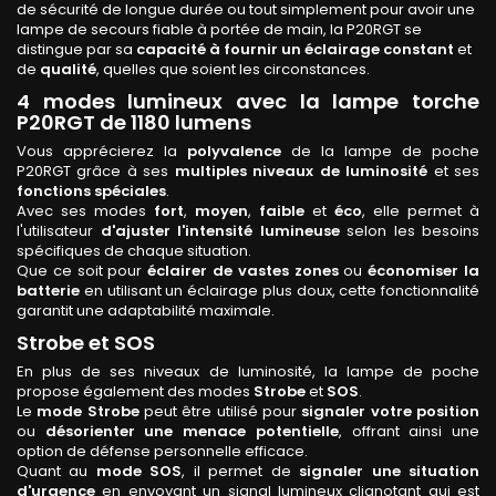
de sécurité de longue durée ou tout simplement pour avoir une
lampe de secours fiable à portée de main, la P20RGT se
distingue par sa
capacité à fournir un éclairage constant
et
de
qualité
, quelles que soient les circonstances.
4 modes lumineux avec la lampe torche
P20RGT de 1180 lumens
Vous apprécierez la
polyvalence
de la lampe de poche
P20RGT grâce à ses
multiples niveaux de luminosité
et ses
fonctions spéciales
.
Avec ses modes
fort
,
moyen
,
faible
et
éco
, elle permet à
l'utilisateur
d'ajuster l'intensité lumineuse
selon les besoins
spécifiques de chaque situation.
Que ce soit pour
éclairer de vastes zones
ou
économiser la
batterie
en utilisant un éclairage plus doux, cette fonctionnalité
garantit une adaptabilité maximale.
Strobe et SOS
En plus de ses niveaux de luminosité, la lampe de poche
propose également des modes
Strobe
et
SOS
.
Le
mode
Strobe
peut être utilisé pour
signaler votre position
ou
désorienter une menace potentielle
, offrant ainsi une
option de défense personnelle efficace.
Quant au
mode
SOS
, il permet de
signaler une situation
d'urgence
en envoyant un signal lumineux clignotant qui est