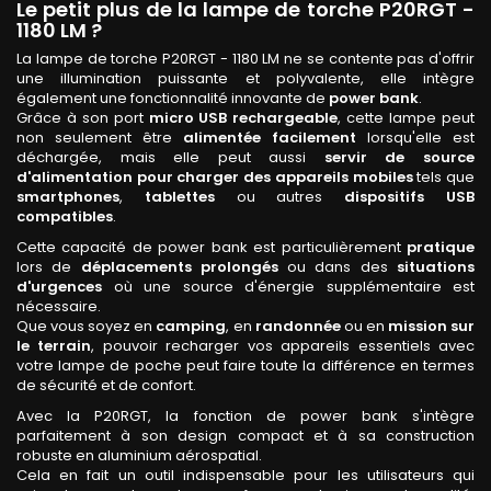
Le petit plus de la lampe de torche P20RGT -
1180 LM ?
La lampe de torche P20RGT - 1180 LM ne se contente pas d'offrir
une illumination puissante et polyvalente, elle intègre
également une fonctionnalité innovante de
power bank
.
Grâce à son port
micro USB rechargeable
, cette lampe peut
non seulement être
alimentée facilement
lorsqu'elle est
déchargée, mais elle peut aussi
servir de source
d'alimentation pour charger des appareils mobiles
tels que
smartphones
,
tablettes
ou autres
dispositifs USB
compatibles
.
Cette capacité de power bank est particulièrement
pratique
lors de
déplacements prolongés
ou dans des
situations
d'urgences
où une source d'énergie supplémentaire est
nécessaire.
Que vous soyez en
camping
, en
randonnée
ou en
mission sur
le terrain
, pouvoir recharger vos appareils essentiels avec
votre lampe de poche peut faire toute la différence en termes
de sécurité et de confort.
Avec la P20RGT, la fonction de power bank s'intègre
parfaitement à son design compact et à sa construction
robuste en aluminium aérospatial.
Cela en fait un outil indispensable pour les utilisateurs qui