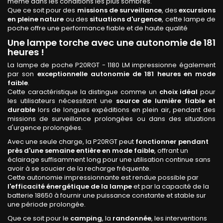
même dans les conditions les plus sombres.
Que ce soit pour des
missions de surveillance
, des
excursions
en pleine nature
ou des
situations d'urgence
, cette lampe de
poche offre une performance fiable et de haute qualité
Une lampe torche avec une autonomie de 181
heures !
La lampe de poche P20RGT - 1180 LM impressionne également
par son
exceptionnelle autonomie de 181 heures en mode
faible
.
Cette caractéristique la distingue comme un
choix idéal
pour
les utilisateurs nécessitant une
source de lumière fiable et
durable
lors de longues expéditions en plein air, pendant des
missions de surveillance prolongées ou dans des situations
d'urgence prolongées.
Avec une seule charge, la P20RGT peut
fonctionner
pendant
près d'une semaine entière en mode faible
, offrant un
éclairage suffisamment long pour une utilisation continue sans
avoir à se soucier de la recharge fréquente.
Cette autonomie impressionnante est rendue possible par
l'efficacité énergétique de la lampe
et par la capacité de la
batterie 18650 à fournir une puissance constante et stable sur
une période prolongée.
Que ce soit pour le
camping
, la
randonnée
, les interventions