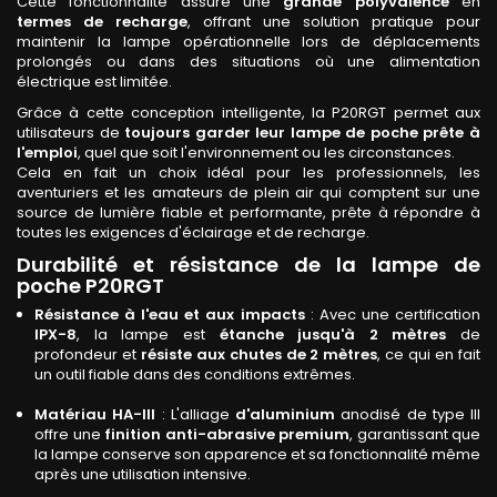
Cette fonctionnalité assure une
grande polyvalence
en
termes de recharge
, offrant une solution pratique pour
maintenir la lampe opérationnelle lors de déplacements
prolongés ou dans des situations où une alimentation
électrique est limitée.
Grâce à cette conception intelligente, la P20RGT permet aux
utilisateurs de
toujours garder leur lampe de poche prête à
l'emploi
, quel que soit l'environnement ou les circonstances.
Cela en fait un choix idéal pour les professionnels, les
aventuriers et les amateurs de plein air qui comptent sur une
source de lumière fiable et performante, prête à répondre à
toutes les exigences d'éclairage et de recharge.
Durabilité et résistance de la lampe de
poche P20RGT
Résistance à l'eau et aux impacts
: Avec une certification
IPX-8
, la lampe est
étanche jusqu'à 2 mètres
de
profondeur et
résiste aux chutes de 2 mètres
, ce qui en fait
un outil fiable dans des conditions extrêmes.
Matériau HA-III
: L'alliage
d'aluminium
anodisé de type III
offre une
finition anti-abrasive premium
, garantissant que
la lampe conserve son apparence et sa fonctionnalité même
après une utilisation intensive.