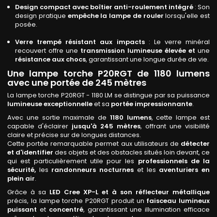
Design compact avec boîtier anti-roulement intégré
: Son
design pratique
empêche la lampe de rouler
lorsqu'elle est
posée.
Verre trempé résistant aux impacts
: Le verre minéral
recouvert offre une
transmission lumineuse élevée et
une
résistance aux chocs
, garantissant une longue durée de vie.
Une lampe torche P20RGT de 1180 lumens
avec une portée de 245 mètres
La lampe torche P20RGT - 1180 LM se distingue par sa puissance
lumineuse exceptionnelle
et sa
portée impressionnante
.
Avec une sortie maximale de
1180 lumens
, cette lampe est
capable d'éclairer
jusqu'à 245 mètres
, offrant une visibilité
claire et précise sur de longues distances.
Cette portée remarquable permet aux utilisateurs de
détecter
et d'identifier
des objets et des obstacles situés loin devant, ce
qui est particulièrement utile pour les
professionnels de la
sécurité,
les
randonneurs nocturnes
et les
aventuriers en
plein air
.
Grâce à sa
LED Cree XP-L et à son réflecteur métallique
précis, la lampe torche P20RGT produit un
faisceau lumineux
puissant
et
concentré
, garantissant une illumination efficace