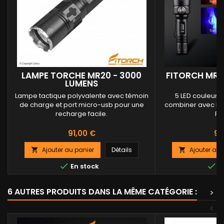
LAMPE TORCHE MR20 - 3000
FITORCH MR3
LUMENS
Lampe tactique polyvalente avec témoin
5 LED couleur :
de charge et port micro-usb pour une
combiner avec le 
recharge facile.
FI
Prix
Pri
91,00 €
98
Ajouter au panier
Détails
Ajouter au 




En stock
En
6 AUTRES PRODUITS DANS LA MÊME CATÉGORIE :
>
<