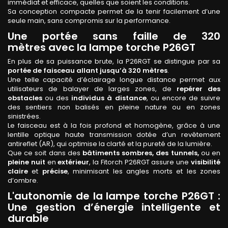
immédiat et efficace, quelles que soient les conditions.
Sa conception compacte permet de la tenir facilement d’une
seule main, sans compromis sur la performance.
Une portée sans faille de 320
mètres avec la lampe torche P26GT
En plus de sa puissance brute, la P26RGT se distingue par sa
portée de faisceau allant jusqu’à 320 mètres
.
Une telle capacité d’éclairage longue distance permet aux
utilisateurs de balayer de larges zones, de
repérer des
obstacles
ou des
individus à distance
, ou encore de suivre
des sentiers non balisés en pleine nature ou en zones
sinistrées.
Le faisceau est à la fois profond et homogène, grâce à une
lentille optique haute transmission dotée d’un revêtement
antireflet (AR), qui optimise la clarté et la pureté de la lumière.
Que ce soit dans des
bâtiments sombres, des tunnels,
ou en
pleine nuit
en
extérieur
, la Fitorch P26RGT assure une
visibilité
claire
et
précise
, minimisant les angles morts et les zones
d’ombre.
L'autonomie de la lampe torche P26GT :
Une gestion d’énergie intelligente et
durable