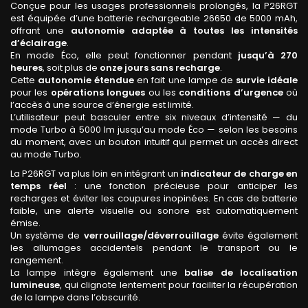
Conçue pour les usages professionnels prolongés, la P26RGT
est équipée d’une batterie rechargeable 26650 de 5000 mAh,
offrant une
autonomie adaptée à toutes les intensités
d’éclairage
.
En mode Éco, elle peut fonctionner pendant
jusqu’à 270
heures
, soit plus de
onze jours sans recharge
.
Cette
autonomie étendue
en fait une lampe de
survie idéale
pour les
opérations longues
ou les
conditions d’urgence
où
l’accès à une source d’énergie est limité.
L’utilisateur peut basculer entre six niveaux d’intensité — du
mode Turbo à 5000 lm jusqu’au mode Éco — selon les besoins
du moment, avec un bouton intuitif qui permet un accès direct
au mode Turbo.
La P26RGT va plus loin en intégrant un
indicateur de charge en
temps réel
: une fonction précieuse pour anticiper les
recharges et éviter les coupures inopinées. En cas de batterie
faible, une alerte visuelle ou sonore est automatiquement
émise.
Un système de
verrouillage/déverrouillage
évite également
les allumages accidentels pendant le transport ou le
rangement.
La lampe intègre également une
balise de localisation
lumineuse
, qui clignote lentement pour faciliter la récupération
de la lampe dans l’obscurité.