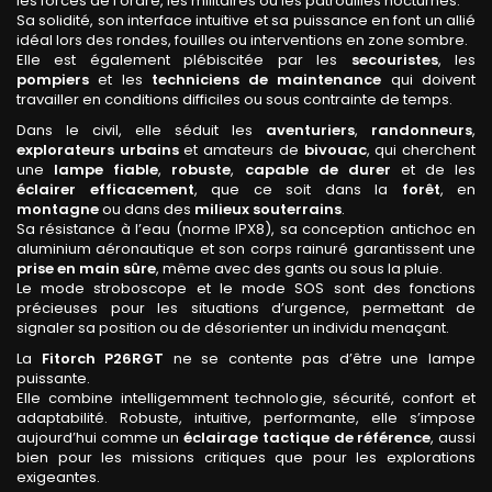
les forces de l’ordre, les militaires ou les patrouilles nocturnes.
Sa solidité, son interface intuitive et sa puissance en font un allié
idéal lors des rondes, fouilles ou interventions en zone sombre.
Elle est également plébiscitée par les
secouristes
, les
pompiers
et les
techniciens de maintenance
qui doivent
travailler en conditions difficiles ou sous contrainte de temps.
Dans le civil, elle séduit les
aventuriers
,
randonneurs
,
explorateurs urbains
et amateurs de
bivouac
, qui cherchent
une
lampe fiable
,
robuste
,
capable de durer
et de les
éclairer efficacement
, que ce soit dans la
forêt
, en
montagne
ou dans des
milieux souterrains
.
Sa résistance à l’eau (norme IPX8), sa conception antichoc en
aluminium aéronautique et son corps rainuré garantissent une
prise en main sûre
, même avec des gants ou sous la pluie.
Le mode stroboscope et le mode SOS sont des fonctions
précieuses pour les situations d’urgence, permettant de
signaler sa position ou de désorienter un individu menaçant.
La
Fitorch P26RGT
ne se contente pas d’être une lampe
puissante.
Elle combine intelligemment technologie, sécurité, confort et
adaptabilité. Robuste, intuitive, performante, elle s’impose
aujourd’hui comme un
éclairage tactique de référence
, aussi
bien pour les missions critiques que pour les explorations
exigeantes.