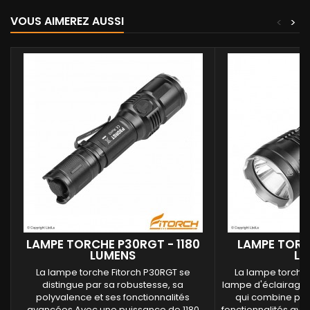
VOUS AIMEREZ AUSSI
<
>
LAMPE TORCHE P30RGT - 1180
LAMPE TORC
LUMENS
LU
La lampe torche Fitorch P30RGT se
La lampe torche 
distingue par sa robustesse, sa
lampe d'éclairage t
polyvalence et ses fonctionnalités
qui combine puis
avancées.Avec une puissance de 1180
fonctionnalités av