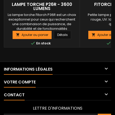
LAMPE TORCHE P26R - 3600
FITORCH 
LUMENS
La lampe torche Fitorch P36R est un choix
Petite lampe por
exceptionnel pour ceux qui recherchent
rouge, UV. Idé
une combinaison de puissance, de
quo
durabilité et de fonctionnalités
avancées.Que ce soit pour des aventures
Ajouter au panier
Détails
Ajouter au 


en plein air, des missions de sécurité ou
un usage domestique, la P36R offre une


En stock
En
performance lumineuse inégalée et une
fiabilité à toute épreuve. Avec ses 3600
lumens,...

INFORMATIONS LÉGALES

VOTRE COMPTE

CONTACT
LETTRE D'INFORMATIONS