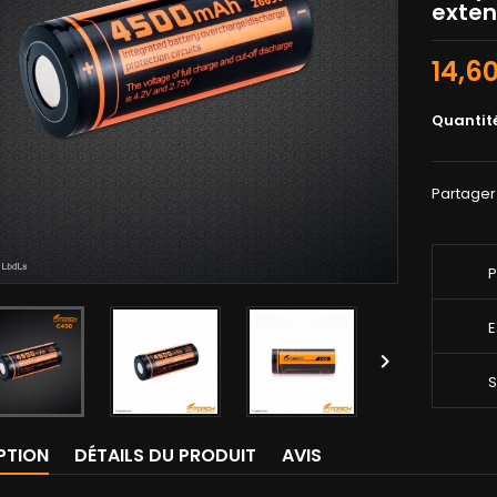
exten
14,6
Quantit
Partager
P
E

S
PTION
DÉTAILS DU PRODUIT
AVIS