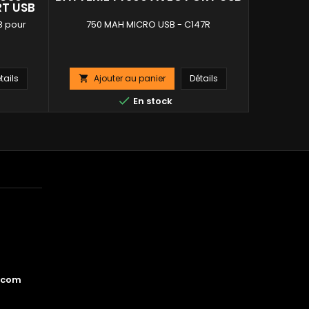
RT USB
B pour
750 MAH MICRO USB - C147R
tails
Ajouter au panier
Détails
Ajo



En stock
.com