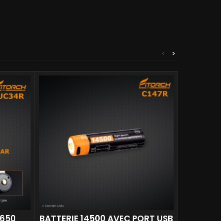
<
>
8650
BATTERIE 14500 AVEC PORT USB
BATTERI