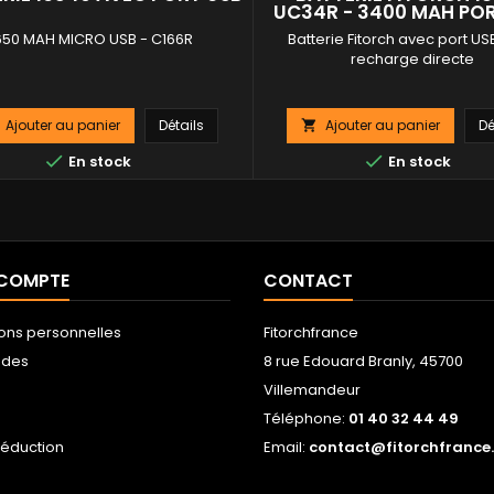
UC34R - 3400 MAH PO
650 MAH MICRO USB - C166R
Batterie Fitorch avec port US
recharge directe
Ajouter au panier
Détails
Ajouter au panier
Dé



En stock
En stock
 COMPTE
CONTACT
ions personnelles
Fitorchfrance
des
8 rue Edouard Branly, 45700
Villemandeur
s
Téléphone:
01 40 32 44 49
réduction
Email:
contact@fitorchfrance