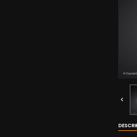

DESCRI